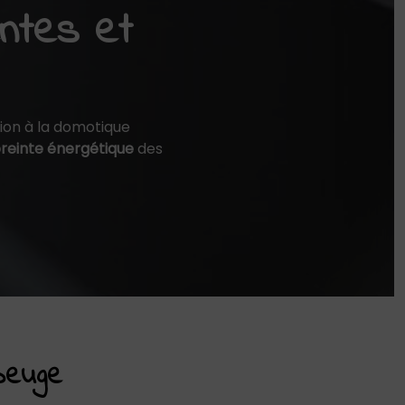
entes et
ion à la domotique
einte énergétique
des
beuge