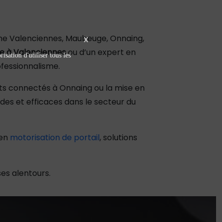
me Valenciennes, Maubeuge, Onnaing,
X
ée à Valenciennes
ou d’un expert en
isation d'utiliser tous les
fessionnalisme.
ts connectés à Onnaing ou la mise en
es et efficaces dans le secteur du
en
motorisation de portail
, solutions
es alentours.