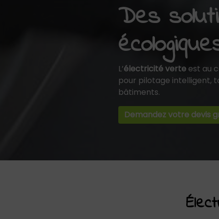
Des soluti
écologique
L’
électricité verte
est au 
pour pilotage intelligent,
bâtiments.
Demandez votre devis gr
Élec