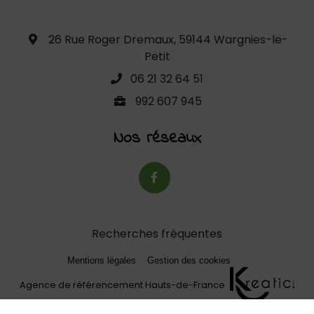
26 Rue Roger Dremaux, 59144 Wargnies-le-
Petit
06 21 32 64 51
992 607 945
Nos réseaux
Recherches fréquentes
Mentions légales
Gestion des cookies
Agence de référencement Hauts-de-France