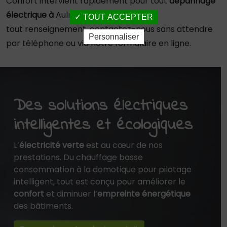
Confort intervient rapidement pour tout
dépannage
électrique à
Aulnoye-Aymeries. Pour
TOUT ACCEPTER
tout renseignement, contactez-nous sans attendre
Personnaliser
par téléphone ou via notre formulaire en ligne.
Des solutions électriques
intelligentes et écologiques
L’
électricité verte
est au cœur de nos
prestations. Du chauffage basse
consommation à la domotique pour pilotage
intelligent, tout est conçu pour améliorer le
confort
et diminuer l’
empreinte énergétique
des bâtiments.