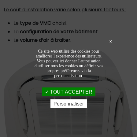
Le coût d’installation varie selon plusieurs facteurs :
Le
type de VMC
choisi.
La
configuration de votre bâtiment
.
Le
volume d’air à traiter
.
X
Ce site web utilise des cookies pour
améliorer l'expérience des utilisateurs.
Vous pouvez ici donner l'autorisation
d'utiliser tous les cookies ou définir vos
propres préférences via la
personnalisation.
TOUT ACCEPTER
Personnaliser