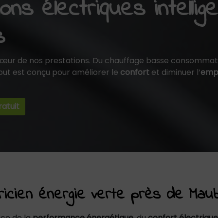
ons électriques intellig
s
cœur de nos prestations. Du chauffage basse consommat
 tout est conçu pour améliorer le
confort
et diminuer l’
empr
atuit
tricien énergie verte près de Mau
ice de la
performance énergétique
, du
confort électrique