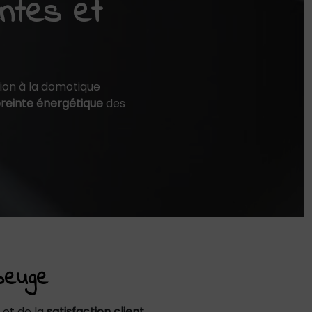
entes et
ion à la domotique
einte énergétique
des
beuge
et de la
satisfaction client
.