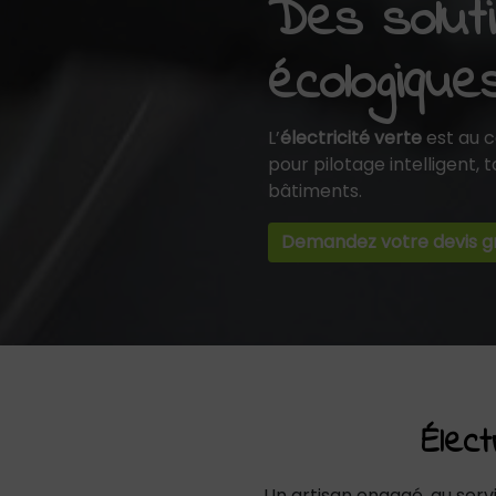
Des soluti
écologique
L’
électricité verte
est au 
pour pilotage intelligent,
bâtiments.
Demandez votre devis gr
Élec
Un artisan engagé, au serv