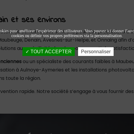
ain et ses environs
teur de Jenlain et ses environs pour des prestations d’
é
okies pour améliorer l'expérience des utilisateurs. Vous pouvez ici donner l'autor
cookies ou définir vos propres préférences via la personnalisation.
 Maubeuge, Denain, Avesnes-sur-Helpe, et Onnaing afin d’
tions aux spécificités locales pour garantir la satisfactio
TOUT ACCEPTER
Personnaliser
enciennes
ou un spécialiste des courants faibles à Maubeu
ation à Aulnoye-Aymeries et les installations photovolt
s toute la région.
vention rapide. Notre société s’engage à vous fournir des