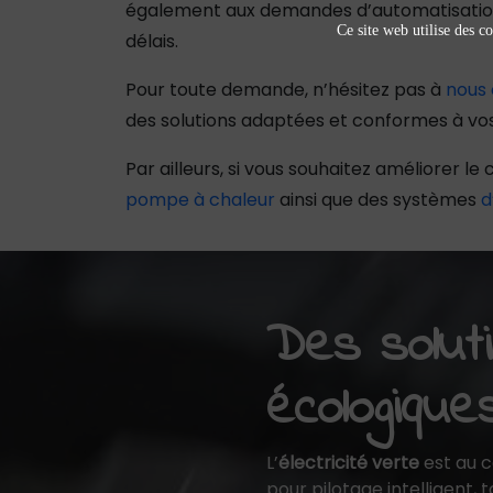
également aux demandes d’automatisation à
Ce site web utilise des co
délais.
Pour toute demande, n’hésitez pas à
nous
des solutions adaptées et conformes à vos
Par ailleurs, si vous souhaitez améliorer 
pompe à chaleur
ainsi que des systèmes
d
Des soluti
écologique
L’
électricité verte
est au 
pour pilotage intelligent,