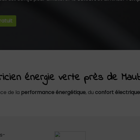
atuit
tricien énergie verte près de Mau
ice de la
performance énergétique
, du
confort électrique
s-