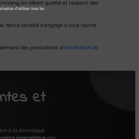
naing, en alliant qualité et respect des
isation d'utiliser tous les
de. Notre société s’engage à vous fournir
galement des prestations d’
installation de
entes et
ion à la domotique
einte énergétique
des