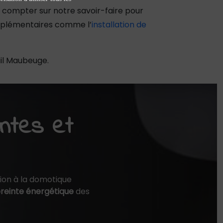
z compter sur notre savoir-faire pour
omplémentaires comme l’
installation de
ail Maubeuge.
entes et
ion à la domotique
einte énergétique
des