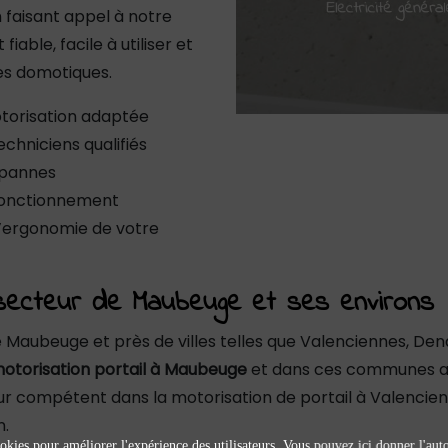
 faisant appel à notre
iable, facile à utiliser et
es domotiques.
otorisation adaptée
echniciens qualifiés
 pannes
sfonctionnement
 l’ergonomie de votre
e secteur de Maubeuge et ses environs
e Maubeuge et près de villes telles que Valenciennes, De
otorisation portail à Maubeuge
et dans ces communes afi
teur compétent dans la motorisation de portail à Valenci
n.
okies pour améliorer l'expérience des utilisateurs. Vous pouvez ici donner l'autor