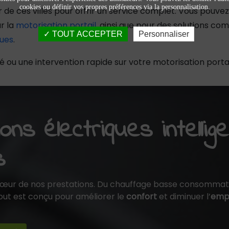
cookies ou définir vos propres préférences via la personnalisation.
de ces villes pour offrir un service complet. Vous pouve
ur la
motorisation portail
, ainsi que pour des solutions c
TOUT ACCEPTER
Personnaliser
ues
.
é ou une intervention rapide sur votre motorisation port
ons électriques intellig
s
cœur de nos prestations. Du chauffage basse consommat
 tout est conçu pour améliorer le
confort
et diminuer l’
empr