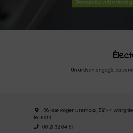
Demandez votre devis gr
Élec
Un artisan engagé, au serv
26 Rue Roger Dremaux, 59144 Wargnie
le-Petit
06 21 32 64 51