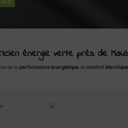
atuit
tricien énergie verte près de Mau
ice de la
performance énergétique
, du
confort électrique
s-