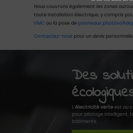
Nous couvrons également les zones autour 
toute installation électrique, y compris po
VMC
ou la pose de
panneaux photovoltaïq
Contactez-nous
pour un devis personnalis
Des soluti
écologique
L’
électricité verte
est au 
pour pilotage intelligent,
bâtiments.